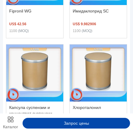
Fipronil WG
Имидаклоприд SC
US$ 42.56
US$ 9.982906
1100
(MOQ)
1100
(MOQ)
Капсула суспензии и
Хлороталонил
концентрат суспензии
US$ 9.40
US$ 3.20
Запрос цены
Каталог
1100
(MOQ)
1100
(MOQ)