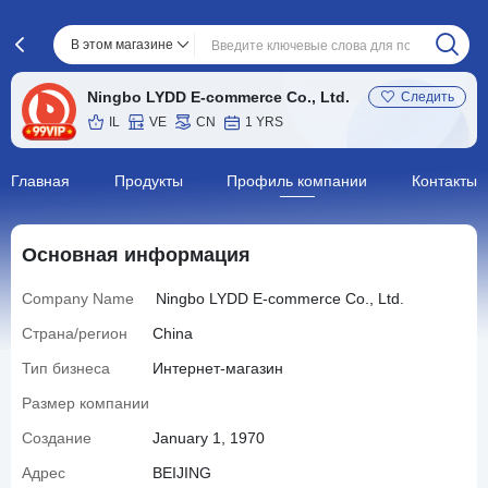
В этом магазине
Ningbo LYDD E-commerce Co., Ltd.
Следить
IL
VE
CN
1 YRS
Главная
Продукты
Профиль компании
Контакты
Основная информация
Company Name
Ningbo LYDD E-commerce Co., Ltd.
Страна/регион
China
Тип бизнеса
Интернет-магазин
Размер компании
Создание
January 1, 1970
Адрес
BEIJING