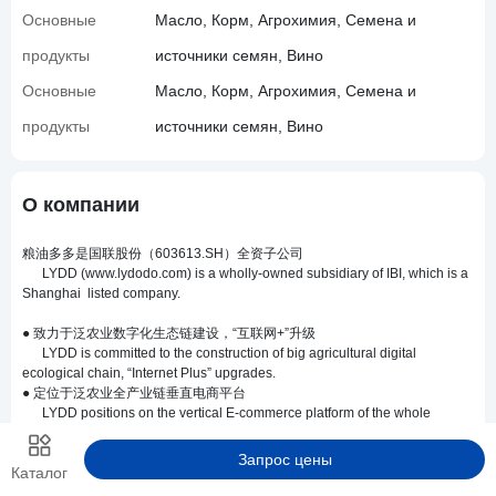
Основные
Масло, Корм, Агрохимия, Семена и
продукты
источники семян, Вино
Основные
Масло, Корм, Агрохимия, Семена и
продукты
источники семян, Вино
О компании
粮油多多是国联股份（603613.SH）全资子公司
LYDD (www.lydodo.com) is a wholly-owned subsidiary of IBI, which is a
Shanghai listed company.
● 致力于泛农业数字化生态链建设，“互联网+”升级
LYDD is committed to the construction of big agricultural digital
ecological chain, “Internet Plus” upgrades.
● 定位于泛农业全产业链垂直电商平台
LYDD positions on the vertical E-commerce platform of the whole
industry chain of big agricultural.
Запрос цены
Каталог
● 以云ERP和云物流为基础架构
LYDD is based on cloud ERP and cloud logistic.